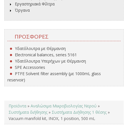
Εργαστηριακά Φίλτρα
Όργανα
ΠΡΟΣΦΟΡΈΣ
Υδατόλουτρα με Θέρμανση
Electronical balances, series 5161
Υδατόλουτρα Υπερήχων με Θέρμανση
SPE Accessories
PTFE Solvent filter assembly (με 1000mL glass
reservoir)
You are here
Προϊόντα
»
Αναλώσιμα Μικροβιολογίας Νερού
»
Συστήματα διήθησης
»
Συστήματα Διήθησης 1 θέσης
»
Vacuum manifold kit, INOX, 1 position, 500 mL