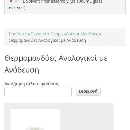
PTFE Solvent filter assembly (με 1000mL glass
reservoir)
You are here
Προϊόντα
»
Όργανα
»
Θερμαινόμενοι Μανδύες
»
Θερμομανδύες Αναλογικοί με Ανάδευση
Θερμομανδύες Αναλογικοί με
Ανάδευση
Αναζήτηση τίτλου προϊόντος