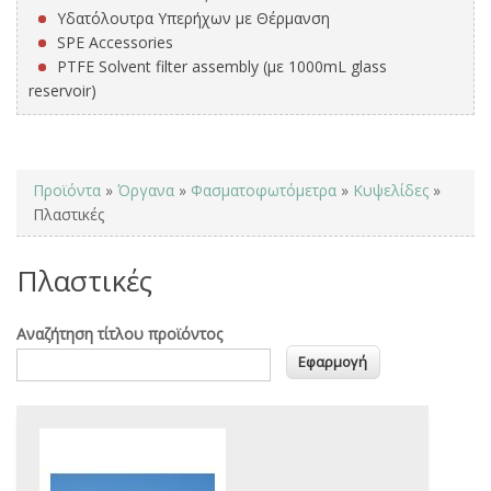
Υδατόλουτρα Υπερήχων με Θέρμανση
SPE Accessories
PTFE Solvent filter assembly (με 1000mL glass
reservoir)
You are here
Προϊόντα
»
Όργανα
»
Φασματοφωτόμετρα
»
Κυψελίδες
»
Πλαστικές
Πλαστικές
Αναζήτηση τίτλου προϊόντος