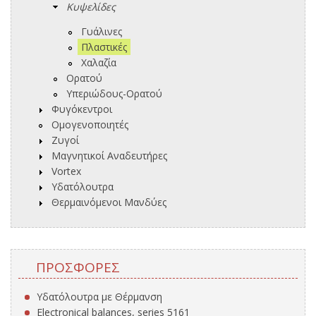
Κυψελίδες
Γυάλινες
Πλαστικές
Χαλαζία
Ορατού
Υπεριώδους-Ορατού
Φυγόκεντροι
Ομογενοποιητές
Ζυγοί
Μαγνητικοί Αναδευτήρες
Vortex
Υδατόλουτρα
Θερμαινόμενοι Μανδύες
ΠΡΟΣΦΟΡΈΣ
Υδατόλουτρα με Θέρμανση
Electronical balances, series 5161