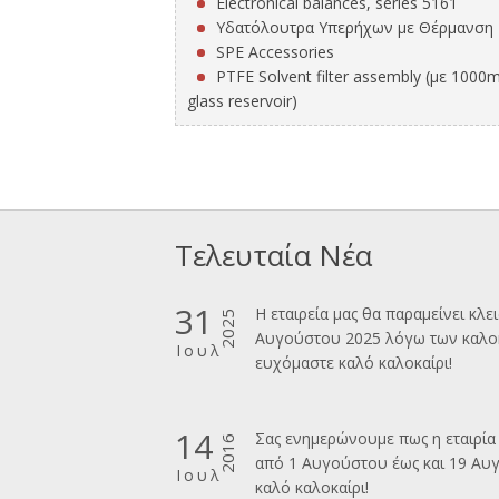
Electronical balances, series 5161
Υδατόλουτρα Υπερήχων με Θέρμανση
SPE Accessories
PTFE Solvent filter assembly (με 1000
glass reservoir)
Τελευταία Νέα
31
Η εταιρεία μας θα παραμείνει κλε
2025
Αυγούστου 2025 λόγω των καλοκ
Ιουλ
ευχόμαστε καλ΄΄ο καλοκαίρι!
14
Σας ενημερώνουμε πως η εταιρία 
2016
από 1 Αυγούστου έως και 19 Αυ
Ιουλ
καλό καλοκαίρι!