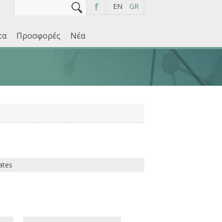
Αναζήτηση
Φόρμα αναζήτησης
f
EN
GR
τα
Προσφορές
Νέα
ates