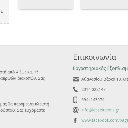
mL
Επικοινωνία
Εργαστηριακός Εξοπλισμ
ιστή από 4 έως και 15
αιρινών διακοπών. Σας
Αθανασίου Βάρκα 10, Θ
2314 022147
6944143074
μας θα παραμείνει κλειστή
info@labsolutions.gr
γούστου. Σας ευχόμαστε
www.facebook.com/page