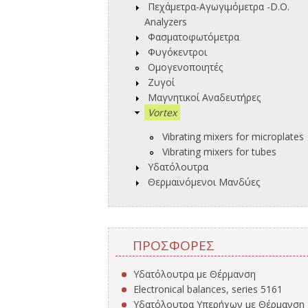
Πεχάμετρα-Αγωγιμόμετρα -D.O.
Analyzers
Φασματοφωτόμετρα
Φυγόκεντροι
Ομογενοποιητές
Ζυγοί
Μαγνητικοί Αναδευτήρες
Vortex
Vibrating mixers for microplates
Vibrating mixers for tubes
Υδατόλουτρα
Θερμαινόμενοι Μανδύες
ΠΡΟΣΦΟΡΈΣ
Υδατόλουτρα με Θέρμανση
Electronical balances, series 5161
Υδατόλουτρα Υπερήχων με Θέρμανση