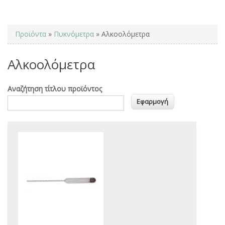
You are here
Προϊόντα
»
Πυκνόμετρα
» Αλκοολόμετρα
Αλκοολόμετρα
Αναζήτηση τίτλου προϊόντος