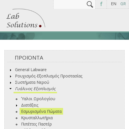
Αναζήτηση
Φόρμα αναζήτησης
f
EN
GR
ΠΡΟΪΟΝΤΑ
General Labware
Ρουχισμός-Εξοπλισμός Προστασίας
Συστήματα Νερού
Γυάλινος Εξοπλισμός
Ύαλοι Ωρολογίου
Διατάξεις
Εσμυρισμένα Πώματα
Κρυσταλλωτήρια
Πιπέττες Παστέρ