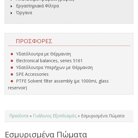
Εργαστηριακά Φίλτρα
Όργανα
ΠΡΟΣΦΟΡΈΣ
Υδατόλουτρα με Θέρμανση
Electronical balances, series 5161
Υδατόλουτρα Υπερήχων με Θέρμανση
SPE Accessories
PTFE Solvent filter assembly (με 1000mL glass
reservoir)
You are here
Προϊόντα
»
Γυάλινος Εξοπλισμός
» Εσμυρισμένα Πώματα
Εσμυρισμένα Πώματα