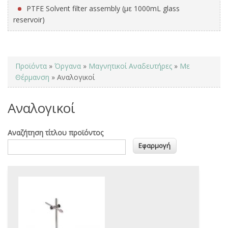
PTFE Solvent filter assembly (με 1000mL glass
reservoir)
You are here
Προϊόντα
»
Όργανα
»
Μαγνητικοί Αναδευτήρες
»
Με
Θέρμανση
» Αναλογικοί
Αναλογικοί
Αναζήτηση τίτλου προϊόντος