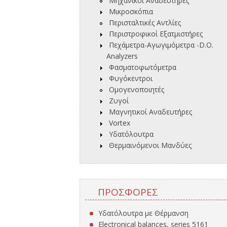
Μηχανικοί Αναδευτήρες
Μικροσκόπια
Περισταλτικές Αντλίες
Περιστροφικοί Εξατμιστήρες
Πεχάμετρα-Αγωγιμόμετρα -D.O.
Analyzers
Φασματοφωτόμετρα
Φυγόκεντροι
Ομογενοποιητές
Ζυγοί
Μαγνητικοί Αναδευτήρες
Vortex
Υδατόλουτρα
Θερμαινόμενοι Μανδύες
ΠΡΟΣΦΟΡΈΣ
Υδατόλουτρα με Θέρμανση
Electronical balances, series 5161