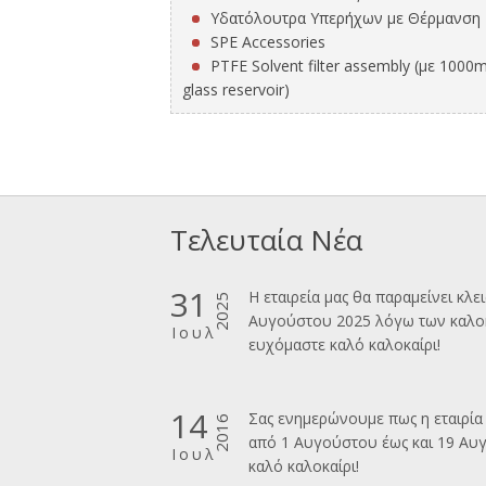
Υδατόλουτρα Υπερήχων με Θέρμανση
SPE Accessories
PTFE Solvent filter assembly (με 1000
glass reservoir)
Τελευταία Νέα
31
Η εταιρεία μας θα παραμείνει κλε
2025
Αυγούστου 2025 λόγω των καλοκ
Ιουλ
ευχόμαστε καλ΄΄ο καλοκαίρι!
14
Σας ενημερώνουμε πως η εταιρία 
2016
από 1 Αυγούστου έως και 19 Αυ
Ιουλ
καλό καλοκαίρι!