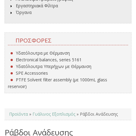
Εργαστηριακά Φίλτρα
Όργανα
ΠΡΟΣΦΟΡΈΣ
Υδατόλουτρα με Θέρμανση
Electronical balances, series 5161
Υδατόλουτρα Υπερήχων με Θέρμανση
SPE Accessories
PTFE Solvent filter assembly (με 1000mL glass
reservoir)
You are here
Προϊόντα
»
Γυάλινος Εξοπλισμός
» Ράβδοι Ανάδευσης
Ράβδοι Ανάδευσης