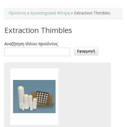
You are here
Προϊόντα
»
Εργαστηριακά Φίλτρα
» Extraction Thimbles
Extraction Thimbles
Αναζήτηση τίτλου προϊόντος