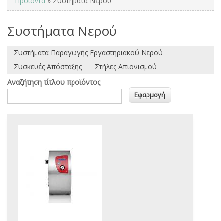
You are here
Προϊόντα
» Συστήματα Νερού
Συστήματα Νερού
Συστήματα Παραγωγής Εργαστηριακού Νερού
Συσκευές Απόσταξης
Στήλες Απιονισμού
Αναζήτηση τίτλου προϊόντος