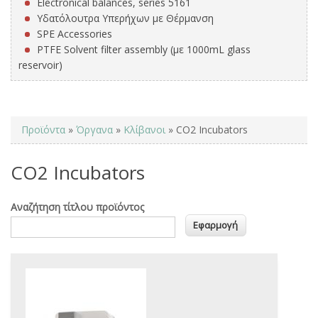
Electronical balances, series 5161
Υδατόλουτρα Υπερήχων με Θέρμανση
SPE Accessories
PTFE Solvent filter assembly (με 1000mL glass
reservoir)
You are here
Προϊόντα
»
Όργανα
»
Κλίβανοι
» CO2 Incubators
CO2 Incubators
Αναζήτηση τίτλου προϊόντος